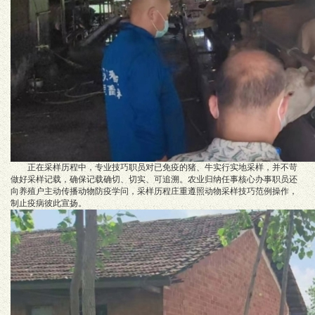
正在采样历程中，专业技巧职员对已免疫的猪、牛实行实地采样，并不苛
做好采样记载，确保记载确切、切实、可追溯。农业归纳任事核心办事职员还
向养殖户主动传播动物防疫学问，采样历程庄重遵照动物采样技巧范例操作，
制止疫病彼此宣扬。