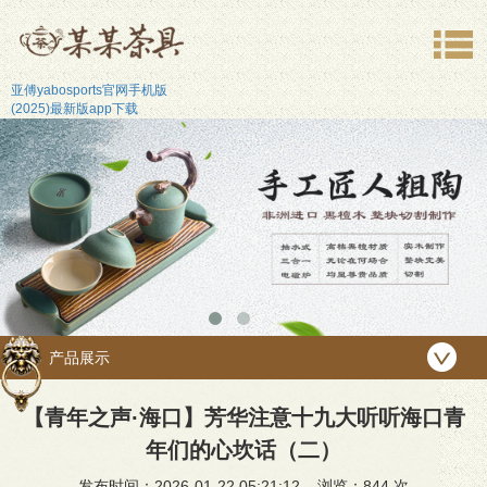
亚傅yabosports官网手机版
(2025)最新版app下载
产品展示
【青年之声·海口】芳华注意十九大听听海口青
年们的心坎话（二）
发布时间：2026-01-22 05:21:12 浏览：
844 次