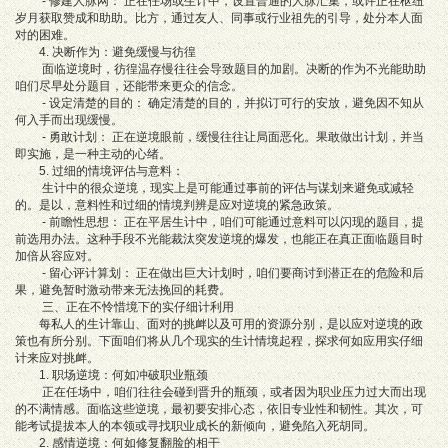
- 修建人脉网： 正在任场或生计中，设置普通的人脉汇集，或许正在枢纽
岁月获取赞成和助助。比方，通过友人、同事或行业祖先的引导，处分本人面
对的困难。
4. 决断作为：避免缓慢与彷徨
面临逆境时，彷徨温存慢往往会导致题目的加剧。决断的作为不光能助助
咱们尽早处分题目，还能带来更众的信念。
- 设定清楚的目的： 确定清楚的目的，并拟订可行的安放，避免因不知从
何入手而出现缓慢。
- 勇敢计划： 正在逆境眼前，缓慢往往让局面恶化。果敢做出计划，并当
即实施，是一种主动的心绪。
5. 过细的情境评估与意料：
生计中的很众逆境，现实上是可能通过事前的评估与谋划来避免或减轻
的。是以，意料性和过细的情境判辨是应对逆境的紧急政策。
- 前瞻性思想： 正在平居生计中，咱们可能通过意料可以闪现的题目，提
前选用办法。这种手段不光能裁汰突发逆境的爆发，也能正在真正面临题目时
加倍从容应对。
- 留心评计算划： 正在做出巨大计划时，咱们要商讨到潜正在的危险和后
果，避免暂时激动带来无法挽回的耗费。
三、正在不怜惜境下的实仔细计利用
每私人的生计靠山、面对的挑衅以及可用的资源分别，是以应对逆境的政
策也有所分别。下面咱们将从几个现实的生计情境起程，探求何如应用实仔细
计来应对挑衅。
1. 职场逆境：何如冲破职业瓶颈
正在任场中，咱们往往会碰到晋升的瓶颈，或者因为职业压力过大而出现
的不满情感。面临这些逆境，最初要安排心态，依旧专业性和韧性。其次，可
能考试提拔本人的本领或寻找职业成长的新倾向，避免陷入死胡同。
2. 感情逆境：何如修复翻脸的相干