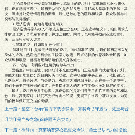
无论是爱情相干仍是家庭相干，感情上的逆境往往需求聪敏和耐心来化
解。正在感情逆境中，最初要做到的是自我反思，寻找本人举动中的不够。其
次，疏通是处分感情题目的枢纽。通过怒放心态的疏通和认识，良众误解与冲
突都能取得缓解。
3. 经济逆境：何如有用经管财政
经济逆境寻常与收入不够或支拨过众合联。正在这种境况下，咱们需求安
排财政谋划，合理左右消费，并加众积贮。同时，也可能寻找副业或投资机
缘，从而拓宽收入渠道。
4. 健壮逆境：何如调度身心健壮
健壮题目往往是最无法鄙视的逆境。面临健壮逆境时，咱们最初需求采纳
身体的近况，然后选用科学的手段举办改进。设置纪律的作息和饮食民俗，加
众训练和歇息，都能有用助助咱们复兴身体健壮。
四、总结：高明应对逆境的聪敏与气力
面临生计中的逆境，实仔细计不光能助助咱们正在短期内找遍地分计划，
更能为咱们堆集处分题目的阅历与聪敏。这种聪敏的中央正在于：依旧镇定、
活跃应对、特长改进、当令借力、勇敢作为和过细评估。正在每一个逆境中，
咱们不光要寻找外部的出道，更要提拔本人的内正在本领和应对挑衅的本质。
最终，逆境自身并不恐惧，真正恐惧的是咱们遗失了面临逆境的勇气和聪
敏。通过高明应对，咱们不光或许走出逆境，更能正在逆境中获取发展，为另
日的挑衅做好更充溢的绸缪。
上一篇：星空平台app官方下载徐静雨：东契奇防守虚亏，减重与晋
升防守是当务之急(徐静雨黑东契奇)
下一篇：徐静雨：克莱汤普森心愿更众承认，勇士已尽悉力回馈他