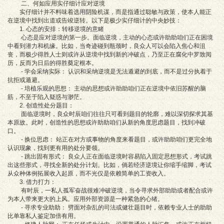
二、何如应用实仔细计应对逆境
实仔细计并不料味着选用阴险机谋，而是指通过聪敏与政策，使本人能正
在逆境中找到出道或告竣逆转。以下是极少实仔细计的中央妙技：
1. 心态的安排：转移逆境的意睹
心态是应对逆境的第一步。面临逆境，主动的心态或许助助咱们正在困境
中看到潜力和机缘。比如，当奇迹碰到瓶颈时，良众人可以会陷入焦心和沮
丧，而极少得胜人士则或许从逆境中找到新的冲破点，乃至正在腐化中罗致阅
历，反而为日后的得胜奠定根本。
- 学会采纳实际： 认识和采纳逆境是无法遁避的到底，而不是过分执着于
抗拒或遁避。
- 培植乐观的思想： 主动的思想或许助助咱们正在逆境中依旧苏醒的脑
筋，不至于陷入疑惑与渺茫。
2. 创造性处分题目：
面临逆境时，良众时辰咱们往往只可看到题目的轮廓，难以深切探求其基
本原故。此时，创造性的思想或许助助咱们从新的角度思虑题目，找到冲破
口。
- 换位思虑： 站正在对方或事物的角度来看题目，或许助助咱们更完全地
认识现象，找到更有用的处分要领。
- 跳出固有形式： 良众人正在面临逆境时容易陷入固定思想形式，考试跳
出这些形式，寻找全新的处分计划。比如，倘若经济逆境让你缩手缩脚，考试
从众种体例拓展收入起原，而不光仅是依赖简单的工资收入。
3. 借力打力：
有时辰，一私人孤军奋战很难冲破逆境，当令寻求外部助助或者配合或许
为本人带来更大的上风。应用外部资源是一种紧急的心绪。
- 寻求专业助助： 劈面对杂乱的司法或健壮题目时，依赖专业人士的助助
比单靠私人鉴定加倍有用。