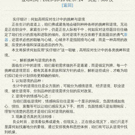
[返回]
实仔细计：何如高明应对生计中的挑衅与逆境
正在生计的道道上，咱们弗成避免地会碰到种种各样的挑衅和逆境。无论
是正在职业中、家庭生计中，仍是正在人际相干中，何如应对这些题目往往确
定了咱们生计的质地和进取的倾向。应对逆境不光仅依赖于直面题目的勇气
茶
器
，还需求必然的聪敏与心绪。心绪并不是指嚚猾与心绪，而是一种高明的政
策、应变的本领和深谋远虑后的作为。
本文将探求何如应用“实仔细计”这一聪敏，高明应对生计中的各类挑衅和逆
境。
一、解析挑衅与逆境的本色
面临生计中的逆境，咱们最初需求做的不是遁避，而是镇定判辨。每一个
挑衅或逆境背后，都有其基本原故和深方针的成分。解析这些成分，才略为咱
们拟订处分计划供给更精确的倾向。
1. 认知逆境的品种：
生计中的逆境往往是众方面的，可能分为感情逆境、经济逆境、职业逆
境、健壮逆境等。分别品种的逆境需求分别的应对政策。
2. 逆境中的情感与心态：
当咱们面临逆境时，情感响应往往是第一个显示的响应。负面情感如焦
心、惧怕、衰颓等可以让咱们感应无从下手。然而，负面情感只是短期响应，
理智与清楚的思想才是咱们应对逆境的枢纽。
3. 现象是否真的无法转移：
良众时辰，逆境看似弗成避免，但现实上，正在很众境况下，咱们只是不
显露何如找遍地分的要领。通过安排视角和思想体例，咱们有可以从逆境中找
到机缘。